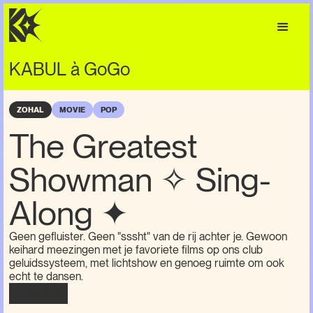
KABUL à GoGo
ZOHAL
MOVIE
POP
The Greatest
Showman ✧ Sing-
Along ✦
Geen gefluister. Geen "sssht" van de rij achter je. Gewoon
keihard meezingen met je favoriete films op ons club
geluidssysteem, met lichtshow en genoeg ruimte om ook
echt te dansen.
LINE-UP